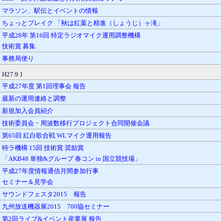
マラソン、駅伝とイベントの情報
ちょっとブレイク 「秋は紅葉と精進（しょうじ）ヶ滝」
平成28年 第16回 特定ラジオマイク運用調整機構
技術賞 募集
事務局便り
H27.9.1
平成27年度 第1回理事会 報告
最新の運用連絡と調整
新規加入会員紹介
技術委員会・周波数移行プロジェクト合同開催会議
第65回 紅白歌合戦 WLマイク運用報告
特ラ機構 15回 技術賞 奨励賞
「AKB48 単独&グループ 春コン in 国立競技場」
平成27年度情報通信月間参加行事
セミナー＆見学会
サウンドフェスタ2015 報告
九州放送機器展2015 700協セミナー
第2回ライブ&イベント産業展 報告