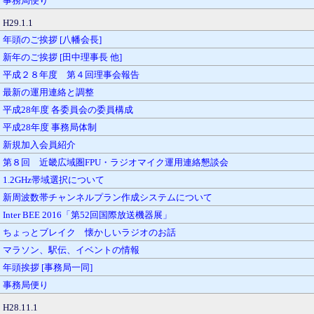
事務局便り
H29.1.1
年頭のご挨拶 [八幡会長]
新年のご挨拶 [田中理事長 他]
平成２８年度 第４回理事会報告
最新の運用連絡と調整
平成28年度 各委員会の委員構成
平成28年度 事務局体制
新規加入会員紹介
第８回 近畿広域圏FPU・ラジオマイク運用連絡懇談会
1.2GHz帯域選択について
新周波数帯チャンネルプラン作成システムについて
Inter BEE 2016「第52回国際放送機器展」
ちょっとブレイク 懐かしいラジオのお話
マラソン、駅伝、イベントの情報
年頭挨拶 [事務局一同]
事務局便り
H28.11.1