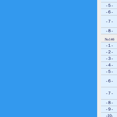
-５-
-６-
-７-
-８-
No146
-１-
-２-
-３-
-４-
-５-
-６-
-７-
-８-
-９-
-10-