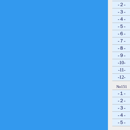
-２-
-３-
-４-
-５-
-６-
-７-
-８-
-９-
-10-
-11-
-12-
No151
-１-
-２-
-３-
-４-
-５-