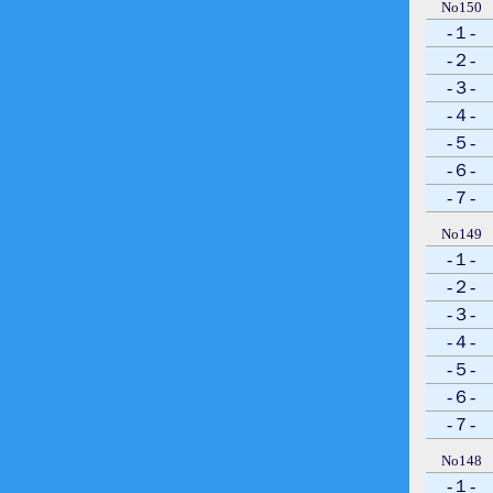
No150
-１-
-２-
-３-
-４-
-５-
-６-
-７-
No149
-１-
-２-
-３-
-４-
-５-
-６-
-７-
No148
-１-