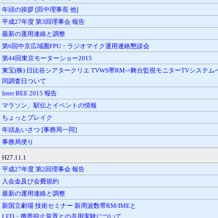
年頭の挨拶 [田中理事長 他]
平成27年度 第3回理事会 報告
最新の運用連絡と調整
第6回中京広域圏FPU・ラジオマイク運用連絡懇談会
第44回東京モーターショー2015
東宝(株) 日比谷シアタークリエ TVWS帯RM->舞台監視モニターTVシステ
同調査日ついて
Inter BEE 2015 報告
マラソン、駅伝とイベントの情報
ちょっとブレイク
年頭あいさつ [事務局一同]
事務局便り
H27.11.1
平成27年度 第2回理事会 報告
入会金及び会費規約
最新の運用連絡と調整
新国立劇場 技術セミナー 新周波数帯RM/IMEと
LED・携帯抑止装置との共用実験について