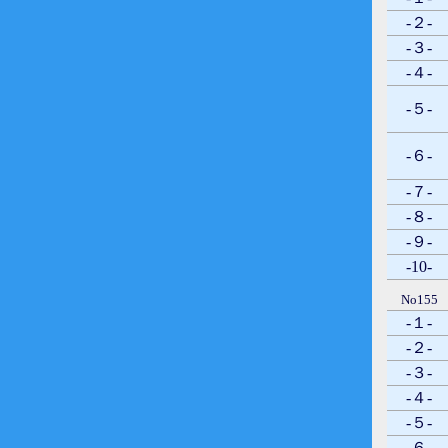
-２-
-３-
-４-
-５-
-６-
-７-
-８-
-９-
-10-
No155
-１-
-２-
-３-
-４-
-５-
-６-