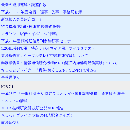
最新の運用連絡・調整件数
平成28・29年度 会長・理事・監事・事務局名簿
新規加入会員紹介コーナー
特ラ機構 第16回技術賞 授賞式 報告
マラソン、駅伝・イベントの情報
平成28年度 情報通信月刊参加行事 セミナー
1.2GHz帯FPU用、特定ラジオマイク用、フィルタテスト
業務報告書：ケーブルテレビ帯域拡張実験について
業務報告書：情報通信研究機構(NICT)瀬戸内海離島通信実験について
ちょっとブレイク 「奥渋(おくしぶ)ってご存知ですか」
事務局便り
H28.7.1
平成28年 「一般社団法人 特定ラジオマイク運用調整機構」通常総会 報告
イベントの情報
ＮＨＫ技術研究所 技研公開2016 報告
ちょっとブレイク 大阪の難読駅名クイズ！
事務局便り