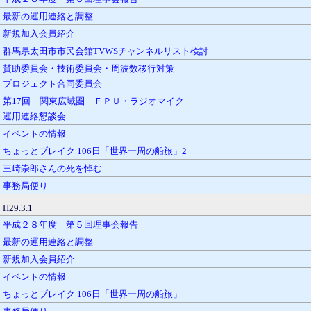
最新の運用連絡と調整
新規加入会員紹介
群馬県太田市市民会館TVWSチャンネルリスト検討
賛助委員会・技術委員会・周波数移行対策
プロジェクト合同委員会
第17回 関東広域圏 ＦＰＵ・ラジオマイク
運用連絡懇談会
イベントの情報
ちょっとブレイク 106日「世界一周の船旅」2
三崎崇郎さんの死を悼む
事務局便り
H29.3.1
平成２８年度 第５回理事会報告
最新の運用連絡と調整
新規加入会員紹介
イベントの情報
ちょっとブレイク 106日「世界一周の船旅」