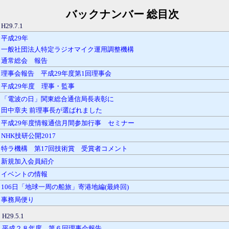
バックナンバー 総目次
H29.7.1
平成29年
一般社団法人特定ラジオマイク運用調整機構
通常総会 報告
理事会報告 平成29年度第1回理事会
平成29年度 理事・監事
「電波の日」関東総合通信局長表彰に
田中章夫 前理事長が選ばれました
平成29年度情報通信月間参加行事 セミナー
NHK技研公開2017
特ラ機構 第17回技術賞 受賞者コメント
新規加入会員紹介
イベントの情報
106日「地球一周の船旅」寄港地編(最終回)
事務局便り
H29.5.1
平成２８年度 第６回理事会報告