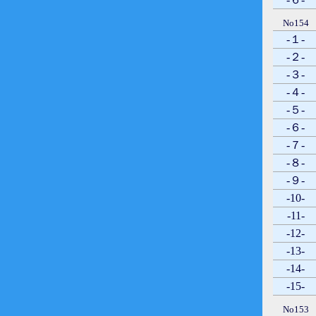
No154
-１-
-２-
-３-
-４-
-５-
-６-
-７-
-８-
-９-
-10-
-11-
-12-
-13-
-14-
-15-
No153