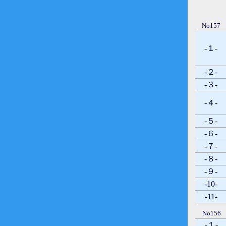
No157
-１-
-２-
-３-
-４-
-５-
-６-
-７-
-８-
-９-
-10-
-11-
No156
-１-