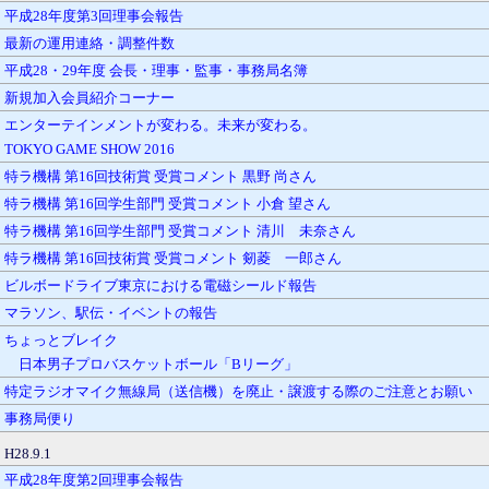
平成28年度第3回理事会報告
最新の運用連絡・調整件数
平成28・29年度 会長・理事・監事・事務局名簿
新規加入会員紹介コーナー
エンターテインメントが変わる。未来が変わる。
TOKYO GAME SHOW 2016
特ラ機構 第16回技術賞 受賞コメント 黒野 尚さん
特ラ機構 第16回学生部門 受賞コメント 小倉 望さん
特ラ機構 第16回学生部門 受賞コメント 清川 未奈さん
特ラ機構 第16回技術賞 受賞コメント 剱菱 一郎さん
ビルボードライブ東京における電磁シールド報告
マラソン、駅伝・イベントの報告
ちょっとブレイク
日本男子プロバスケットボール「Bリーグ」
特定ラジオマイク無線局（送信機）を廃止・譲渡する際のご注意とお願い
事務局便り
H28.9.1
平成28年度第2回理事会報告