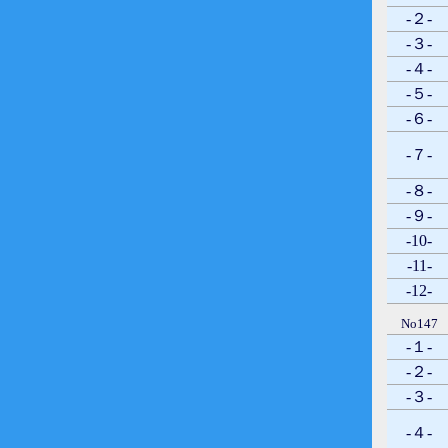
-２-
-３-
-４-
-５-
-６-
-７-
-８-
-９-
-10-
-11-
-12-
No147
-１-
-２-
-３-
-４-