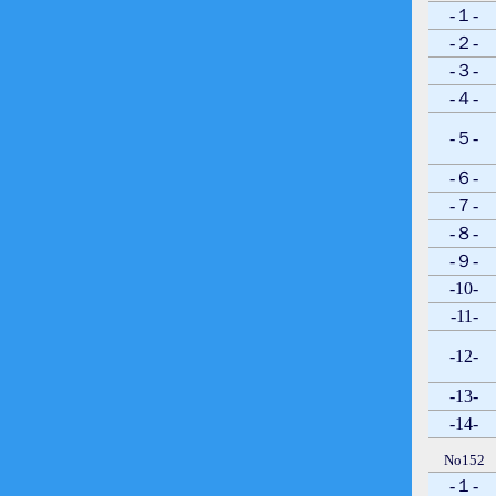
-１-
-２-
-３-
-４-
-５-
-６-
-７-
-８-
-９-
-10-
-11-
-12-
-13-
-14-
No152
-１-